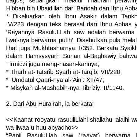
bagus, sedangkan melalui Thabrani perawin
Hibban bin Ubaidillah dari Baridah dan Ibnu Abba
* Dikeluarkan oleh Ibnu Asakir dalam Tari
IV/223 dengan teks berasal dari Ibnu Abbas 
‘Rayahnya RasuluLLah saw adalah berwarna 
liwa’-nya berwarna putih’. Disebutkan pula melalui
lihat juga Mukhtasharnya: I/352. Berkata Syaik
dalam Hamsysyarh Sunan al-Baghawiy bahwa
Tirmidzi juga meng-hasan-kannya;
* Tharh at-Tatsrib Syarh at-Tarqib: VII/220;
* ‘Umdatul Qaari-nya al-‘Aini: XII/47;
* Misykah al-Mashabih-nya Tibriziy: II/1140.
2. Dari Abu Hurairah, ia berkata:
<<Kaanat rooyatu rasuuliLlahi shallahu ‘alaihi 
wa liwaa u huu abyadho>>
“Panji RasuluLlah saw (raayat) berwarna 