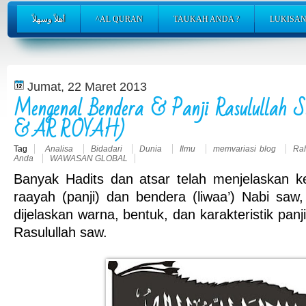
أهلاً وسهلاً
^AL QURAN
TAUKAH ANDA ?
LUKISAN
Jumat, 22 Maret 2013
Mengenal Bendera & Panji Rasulullah
& AR ROYAH)
Tag
Analisa
Bidadari
Dunia
Ilmu
memvariasi blog
Ra
Anda
WAWASAN GLOBAL
Banyak Hadits dan atsar telah menjelaskan k
raayah (panji) dan bendera (liwaa’) Nabi saw
dijelaskan warna, bentuk, dan karakteristik panj
Rasulullah saw.