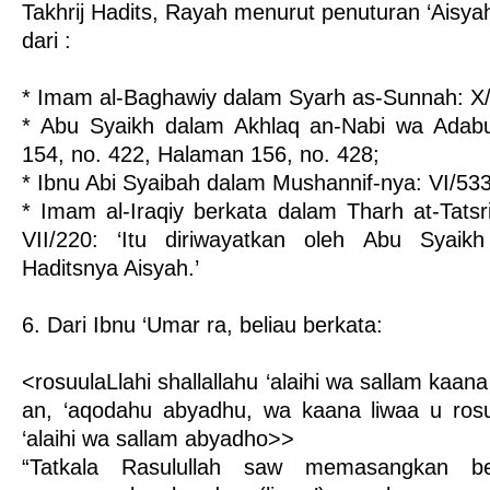
Takhrij Hadits, Rayah menurut penuturan ‘Aisyah 
dari :
* Imam al-Baghawiy dalam Syarh as-Sunnah: X/
* Abu Syaikh dalam Akhlaq an-Nabi wa Adab
154, no. 422, Halaman 156, no. 428;
* Ibnu Abi Syaibah dalam Mushannif-nya: VI/533
* Imam al-Iraqiy berkata dalam Tharh at-Tatsri
VII/220: ‘Itu diriwayatkan oleh Abu Syaik
Haditsnya Aisyah.’
6. Dari Ibnu ‘Umar ra, beliau berkata:
<rosuulaLlahi shallallahu ‘alaihi wa sallam kaan
an, ‘aqodahu abyadhu, wa kaana liwaa u rosuul
‘alaihi wa sallam abyadho>>
“Tatkala Rasulullah saw memasangkan be