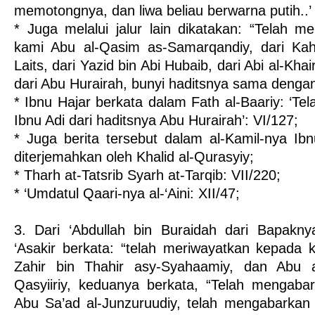
memotongnya, dan liwa beliau berwarna putih..’ (
* Juga melalui jalur lain dikatakan: “Telah m
kami Abu al-Qasim as-Samarqandiy, dari Kahl
Laits, dari Yazid bin Abi Hubaib, dari Abi al-Khai
dari Abu Hurairah, bunyi haditsnya sama denga
* Ibnu Hajar berkata dalam Fath al-Baariy: ‘Tel
Ibnu Adi dari haditsnya Abu Hurairah’: VI/127;
* Juga berita tersebut dalam al-Kamil-nya Ibnu
diterjemahkan oleh Khalid al-Qurasyiy;
* Tharh at-Tatsrib Syarh at-Tarqib: VII/220;
* ‘Umdatul Qaari-nya al-‘Aini: XII/47;
3. Dari ‘Abdullah bin Buraidah dari Bapakn
‘Asakir berkata: “telah meriwayatkan kepada
Zahir bin Thahir asy-Syahaamiy, dan Abu a
Qasyiiriy, keduanya berkata, “Telah mengaba
Abu Sa’ad al-Junzuruudiy, telah mengabarkan