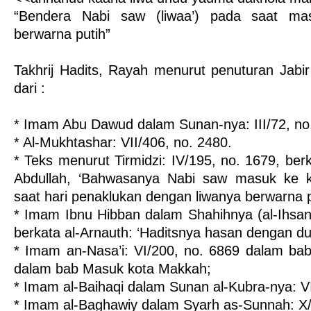
“Bendera Nabi saw (liwaa’) pada saat m
berwarna putih”
Takhrij Hadits, Rayah menurut penuturan Jabir 
dari :
* Imam Abu Dawud dalam Sunan-nya: III/72, no
* Al-Mukhtashar: VII/406, no. 2480.
* Teks menurut Tirmidzi: IV/195, no. 1679, berka
Abdullah, ‘Bahwasanya Nabi saw masuk ke 
saat hari penaklukan dengan liwanya berwarna p
* Imam Ibnu Hibban dalam Shahihnya (al-Ihsan)
berkata al-Arnauth: ‘Haditsnya hasan dengan du
* Imam an-Nasa’i: VI/200, no. 6869 dalam bab
dalam bab Masuk kota Makkah;
* Imam al-Baihaqi dalam Sunan al-Kubra-nya: V
* Imam al-Baghawiy dalam Syarh as-Sunnah: X