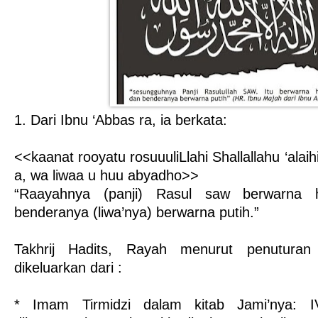
1. Dari Ibnu ‘Abbas ra, ia berkata:
<<kaanat rooyatu rosuuuliLlahi Shallallahu ‘alai
a, wa liwaa u huu abyadho>>
“Raayahnya (panji) Rasul saw berwarna 
benderanya (liwa’nya) berwarna putih.”
Takhrij Hadits, Rayah menurut penuturan
dikeluarkan dari :
* Imam Tirmidzi dalam kitab Jami’nya: I