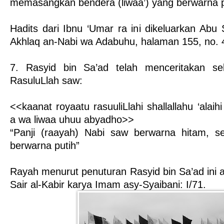
memasangkan bendera (liwaa’) yang berwarna p
Hadits dari Ibnu ‘Umar ra ini dikeluarkan Abu 
Akhlaq an-Nabi wa Adabuhu, halaman 155, no. 
7. Rasyid bin Sa’ad telah menceritakan se
RasuluLlah saw:
<<kaanat royaatu rasuuliLlahi shallallahu ‘alai
a wa liwaa uhuu abyadho>>
“Panji (raayah) Nabi saw berwarna hitam, se
berwarna putih”
Rayah menurut penuturan Rasyid bin Sa’ad ini a
Sair al-Kabir karya Imam asy-Syaibani: I/71.