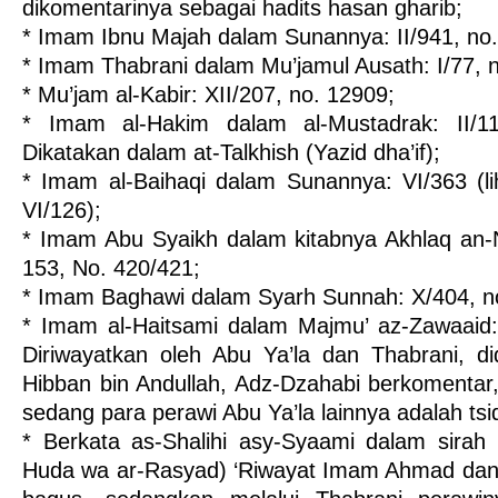
dikomentarinya sebagai hadits hasan gharib;
* Imam Ibnu Majah dalam Sunannya: II/941, no.
* Imam Thabrani dalam Mu’jamul Ausath: I/77, n
* Mu’jam al-Kabir: XII/207, no. 12909;
* Imam al-Hakim dalam al-Mustadrak: II/11
Dikatakan dalam at-Talkhish (Yazid dha’if);
* Imam al-Baihaqi dalam Sunannya: VI/363 (lih
VI/126);
* Imam Abu Syaikh dalam kitabnya Akhlaq an-
153, No. 420/421;
* Imam Baghawi dalam Syarh Sunnah: X/404, n
* Imam al-Haitsami dalam Majmu’ az-Zawaaid:
Diriwayatkan oleh Abu Ya’la dan Thabrani, d
Hibban bin Andullah, Adz-Dzahabi berkomentar,
sedang para perawi Abu Ya’la lainnya adalah tsi
* Berkata as-Shalihi asy-Syaami dalam sirah
Huda wa ar-Rasyad) ‘Riwayat Imam Ahmad dan 