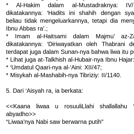
* Al-Hakim dalam al-Mustadraknya: IV
dikatakannya: ‘Hadits ini shahih dengan sy
beliau tidak mengeluarkannya, tetapi dia men
Ibnu Abbas ra’.;
* Imam al-Haitsami dalam Majmu’ az-Z
dikatakannya: ‘Diriwayatkan oleh Thabrani d
terdapat juga dalam Sunan-nya bahwa liwa itu pu
* Lihat juga at-Talkhish al-Hubair-nya Ibnu Hajar:
* ‘Umdatul Qaari-nya al-‘Aini: XII/47;
* Misykah al-Mashabih-nya Tibriziy: II/1140.
5. Dari ‘Aisyah ra, ia berkata:
<<Kaana liwaa u rosuuliLlahi shallallahu 
abyadho>>
“Liwaa’nya Nabi saw berwarna putih”