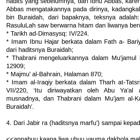
hadits yang sebelumnya, dari Ibnu Abbas, kare
Abbas mengatakannya pada dirinya, kadangkal
bin Buraidah, dari bapaknya, teksnya adalah
RasuluLah saw berwarna hitam dan liwanya berw
* Tarikh ad-Dimasysq: IV/224.
* Imam Ibnu Hajar berkata dalam Fath a- Bariy:
dari haditsnya Buraidah;
* Thabrani mengeluarkannya dalam Mu’jamul K
12909;
* Majmu’ al-Bahrain, Halaman 870;
* Imam al-Iraqiy berkata dalam Tharh at-Tatsri
VII/220, ‘Itu diriwayatkan oleh Abu Ya’al 
musnadnya, dan Thabrani dalam Mu’jam al-Kab
Buraidah’.
4. Dari Jabir ra (haditsnya marfu’) sampai kepa
<<annahuu kaana liwa uhuu yauma dakhola ma