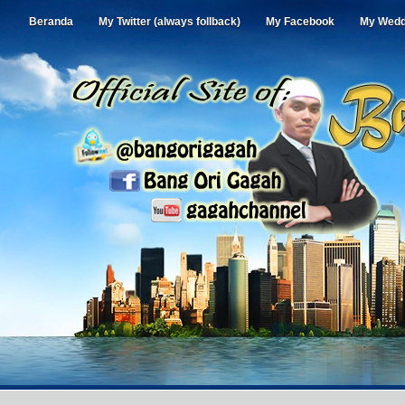
Beranda
My Twitter (always follback)
My Facebook
My Wedd