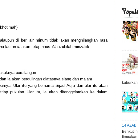
Popul
 khotimah)
laupun di beri air minum tidak akan menghilangkan rasa
a lautan ia akan tetap haus.)Nauzubila­­h minzaliik
rusuknya bersilangan
 dan ia akan bergulingan diatasnya siang dan malam
kuburkan,
rnya. Ular itu yang bernama Sijaul Aqra dan ular itu akan
iap pukulan Ular itu, ia akan ditenggelamkan ke dalam
14 AZAB
Berikut i
timpakan