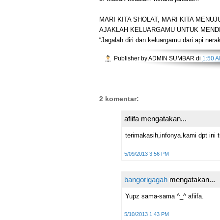
MARI KITA SHOLAT, MARI KITA MENUJ
AJAKLAH KELUARGAMU UNTUK MEND
“Jagalah diri dan keluargamu dari api nera
Publisher by
ADMIN SUMBAR
di
1:50 
2 komentar:
afiifa mengatakan...
terimakasih,infonya.kami dpt ini t
5/09/2013 3:56 PM
bangorigagah
mengatakan...
Yupz sama-sama ^_^ afiifa.
5/10/2013 1:43 PM