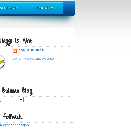
SI REMAJA=
= PARTNERS =
inggi Is Mine
ADMIN SUMBAR
LIHAT PROFIL LENGKAPKU
 Bulanan Blog
 Follback
eh @bangorigagah