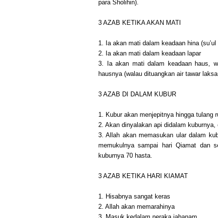
para Sholihin).
3 AZAB KETIKA AKAN MATI
1. Ia akan mati dalam keadaan hina (su’ul
2. Ia akan mati dalam keadaan lapar
3. Ia akan mati dalam keadaan haus, wa
hausnya (walau dituangkan air tawar laksan
3 AZAB DI DALAM KUBUR
1. Kubur akan menjepitnya hingga tulang 
2. Akan dinyalakan api didalam kuburnya,
3. Allah akan memasukan ular dalam kubu
memukulnya sampai hari Qiamat dan set
kuburnya 70 hasta.
3 AZAB KETIKA HARI KIAMAT
1. Hisabnya sangat keras
2. Allah akan memarahinya
3. Masuk kedalam neraka jahanam