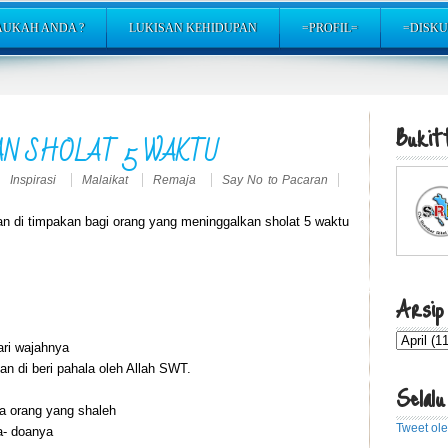
AUKAH ANDA ?
LUKISAN KEHIDUPAN
=PROFIL=
=DISKU
Bukitt
AN SHOLAT 5 WAKTU
Inspirasi
Malaikat
Remaja
Say No to Pacaran
an di timpakan bagi orang yang meninggalkan sholat 5 waktu
Arsip
dari wajahnya
an di beri pahala oleh Allah SWT.
Selalu
ya orang yang shaleh
Tweet ol
a- doanya