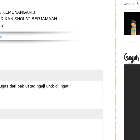
waktu : 
U KEMENANGAN..!!
IRIKAN SHOLAT BERJAMAAH
ka”
AM
Gagah
ugas dari pak ustad ngaji untk di ingat.