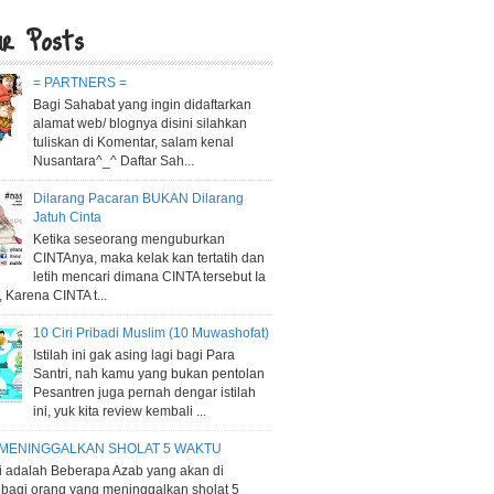
ar Posts
= PARTNERS =
Bagi Sahabat yang ingin didaftarkan
alamat web/ blognya disini silahkan
tuliskan di Komentar, salam kenal
Nusantara^_^ Daftar Sah...
Dilarang Pacaran BUKAN Dilarang
Jatuh Cinta
Ketika seseorang menguburkan
CINTAnya, maka kelak kan tertatih dan
letih mencari dimana CINTA tersebut Ia
 Karena CINTA t...
10 Ciri Pribadi Muslim (10 Muwashofat)
Istilah ini gak asing lagi bagi Para
Santri, nah kamu yang bukan pentolan
Pesantren juga pernah dengar istilah
ini, yuk kita review kembali ...
 MENINGGALKAN SHOLAT 5 WAKTU
ni adalah Beberapa Azab yang akan di
 bagi orang yang meninggalkan sholat 5