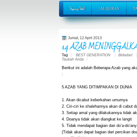
أهلاً وسهلاً
^AL QURAN
T
Jumat, 12 April 2013
14 AZAB MENINGGALK
Tag
BEST GENERATION
Bidadari
Taukah Anda
Berikut ini adalah Beberapa Azab yang ak
:
5 AZAB YANG DITIMPAKAN DI DUNIA
1. Akan dicabut keberkahan umurnya
2. Ciri-ciri ke shalehannya akan di cabut 
3. Setiap amal yang dilakukannya tidak ak
4. Doanya tidak akan diangkat ke langit
5. Tidak mendapat bagian dari do’a-do’an
(Tidak akan dapat bagian dari percikan do