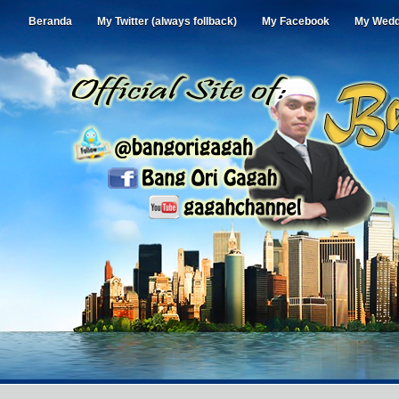
Beranda
My Twitter (always follback)
My Facebook
My Wedd