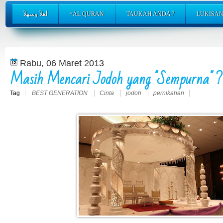
أهلاً وسهلاً
^AL QURAN
TAUKAH ANDA ?
LUKISAN
Rabu, 06 Maret 2013
Masih Mencari Jodoh yang "Sempurna" ??
Tag
BEST GENERATION
Cinta
jodoh
pernikahan