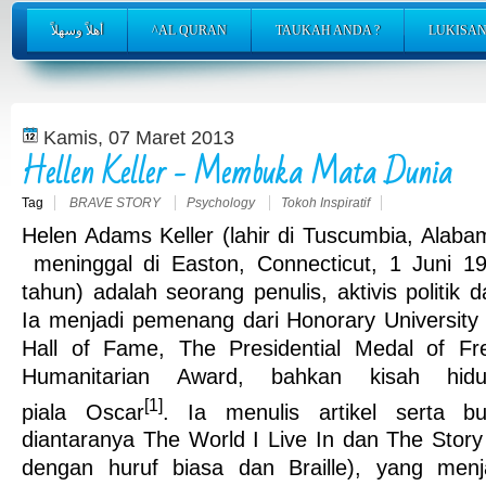
أهلاً وسهلاً
^AL QURAN
TAUKAH ANDA ?
LUKISAN
Kamis, 07 Maret 2013
Hellen Keller - Membuka Mata Dunia
Tag
BRAVE STORY
Psychology
Tokoh Inspiratif
Helen Adams Keller
(lahir di Tuscumbia, Alaba
meninggal di Easton, Connecticut, 1 Juni 
tahun) adalah seorang penulis, aktivis politik
Ia menjadi pemenang dari Honorary Universit
Hall of Fame, The Presidential Medal of F
Humanitarian Award, bahkan kisah hi
[1]
piala Oscar
. Ia menulis artikel serta bu
diantaranya The World I Live In dan The Story 
dengan huruf biasa dan Braille), yang menjad