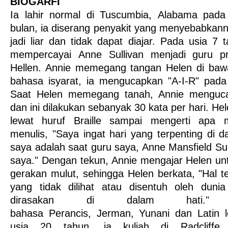
BIOGARFI
Ia lahir normal di Tuscumbia, Alabama pada
bulan, ia diserang penyakit yang menyebabkanny
jadi liar dan tidak dapat diajar. Pada usia 7 
mempercayai Anne Sullivan menjadi guru pr
Hellen. Annie memegang tangan Helen di baw
bahasa isyarat, ia mengucapkan "A-I-R" pada
Saat Helen memegang tanah, Annie menguca
dan ini dilakukan sebanyak 30 kata per hari. H
lewat huruf Braille sampai mengerti apa 
menulis, "Saya ingat hari yang terpenting di d
saya adalah saat guru saya, Anne Mansfield Sul
saya." Dengan tekun, Annie mengajar Helen unt
gerakan mulut, sehingga Helen berkata, "Hal te
yang tidak dilihat atau disentuh oleh duni
dirasakan di dalam hati."
bahasa Perancis, Jerman, Yunani dan Latin l
usia 20 tahun, ia kuliah di Radcliffe 