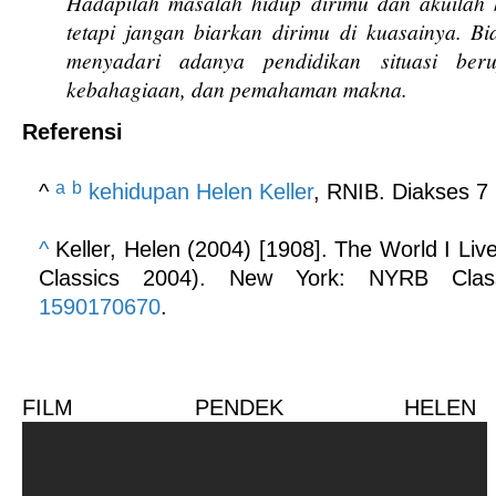
Hadapilah masalah hidup dirimu dan akuilah
tetapi jangan biarkan dirimu di kuasainya. Bi
menyadari adanya pendidikan situasi ber
kebahagiaan, dan pemahaman makna.
Referensi
a
b
^
kehidupan Helen Keller
, RNIB. Diakses 7
^
Keller, Helen (2004) [1908].
The World I Live
Classics 2004). New York: NYRB Cla
1590170670
.
FILM PENDEK HELEN