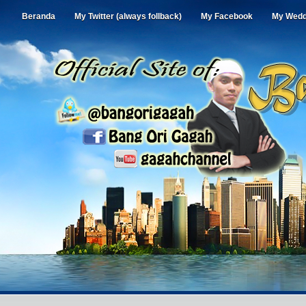
Beranda
My Twitter (always follback)
My Facebook
My Wedd