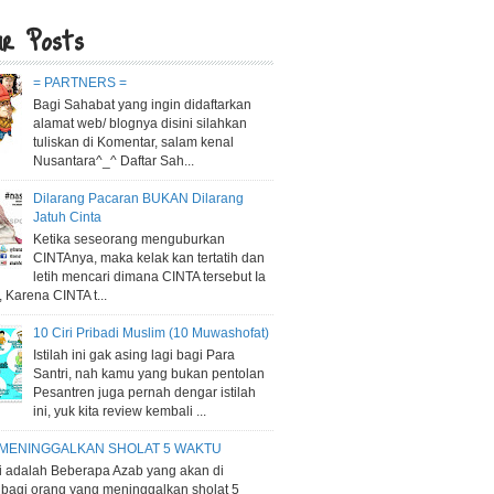
ar Posts
= PARTNERS =
Bagi Sahabat yang ingin didaftarkan
alamat web/ blognya disini silahkan
tuliskan di Komentar, salam kenal
Nusantara^_^ Daftar Sah...
Dilarang Pacaran BUKAN Dilarang
Jatuh Cinta
Ketika seseorang menguburkan
CINTAnya, maka kelak kan tertatih dan
letih mencari dimana CINTA tersebut Ia
 Karena CINTA t...
10 Ciri Pribadi Muslim (10 Muwashofat)
Istilah ini gak asing lagi bagi Para
Santri, nah kamu yang bukan pentolan
Pesantren juga pernah dengar istilah
ini, yuk kita review kembali ...
 MENINGGALKAN SHOLAT 5 WAKTU
ni adalah Beberapa Azab yang akan di
 bagi orang yang meninggalkan sholat 5