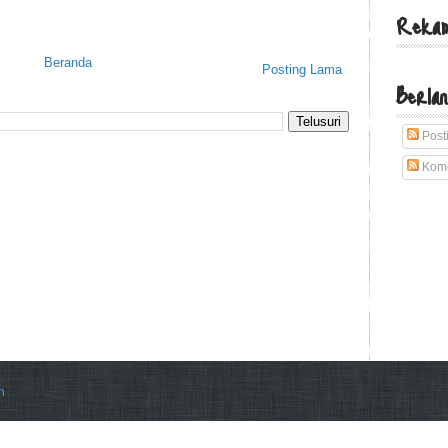
Rekam
Beranda
Posting Lama
Berlan
Post
Kome
n