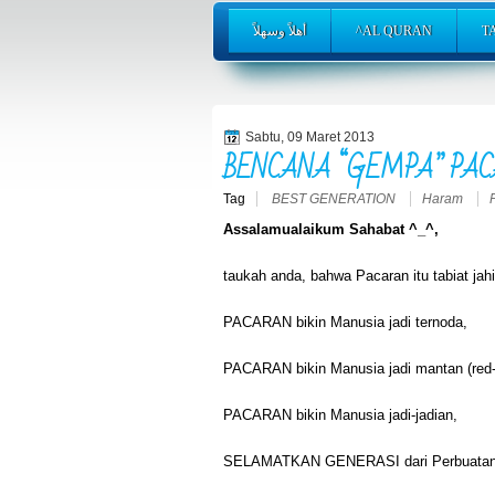
أهلاً وسهلاً
^AL QURAN
T
Sabtu, 09 Maret 2013
BENCANA “GEMPA” PACA
Tag
BEST GENERATION
Haram
Assalamualaikum Sahabat ^_^,
taukah anda, bahwa Pacaran itu tabiat jahi
PACARAN bikin Manusia jadi ternoda,
PACARAN bikin Manusia jadi mantan (red-
PACARAN bikin Manusia jadi-jadian,
SELAMATKAN GENERASI dari Perbuatan