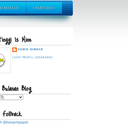
SI REMAJA=
= PARTNERS =
inggi Is Mine
ADMIN SUMBAR
LIHAT PROFIL LENGKAPKU
 Bulanan Blog
 Follback
eh @bangorigagah