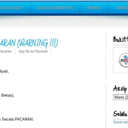
AUKAH ANDA ?
LUKISAN KEHIDUPAN
=PROFIL=
=DISKU
Bukitt
RAN (WARNING !!!)
Pacaran
Say No to Pacaran
liyah,
Arsip
 Bekas),
Selalu
 Tercela PACARAN.
Tweet ol