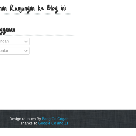
an Kunjungan ke Blog ini
gganan
ingan
ntar
Design re-touch By
Bang Ori Gagah
Thanks To
Google Co and ZT