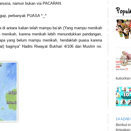
 manusia, namun bukan via PACARAN.
Popul
nggup, perbanyak PUASA ^_^
a di antara kalian telah mampu ba’ah (Yang mampu menikah
h menikah, karena menikah lebih menundukkan pandangan,
iapa yang belum mampu menikah, hendaklah puasa karena
t) baginya” Hadits Riwayat Bukhari 4/106 dan Muslim no.
kuburkan,
14 AZAB
Berikut i
timpakan