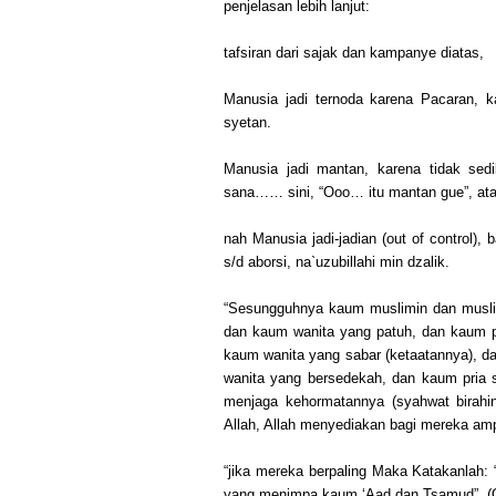
penjelasan lebih lanjut:
tafsiran dari sajak dan kampanye diatas,
Manusia jadi ternoda karena Pacaran, k
syetan.
Manusia jadi mantan, karena tidak sedi
sana…… sini, “Ooo… itu mantan gue”, ata
nah Manusia jadi-jadian (out of control),
s/d aborsi, na`uzubillahi min dzalik.
“Sesungguhnya kaum muslimin dan musli
dan kaum wanita yang patuh, dan kaum pr
kaum wanita yang sabar (ketaatannya), da
wanita yang bersedekah, dan kaum pria 
menjaga kehormatannya (syahwat birahi
Allah, Allah menyediakan bagi mereka am
“jika mereka berpaling Maka Katakanlah: 
yang menimpa kaum ‘Aad dan Tsamud”. (QS